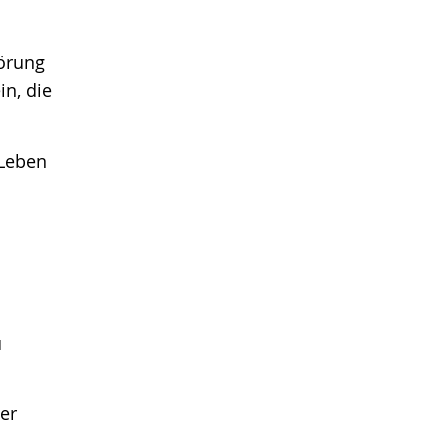
törung
in, die
 Leben
u
er